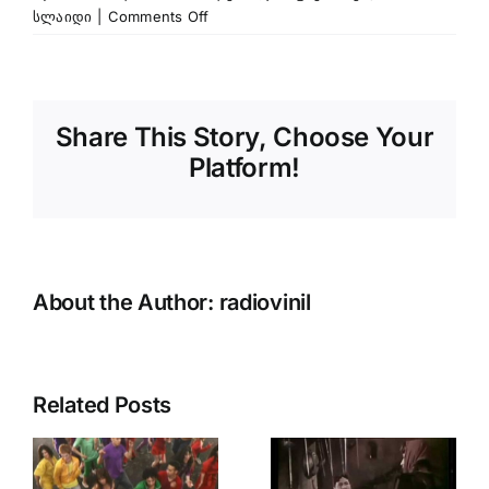
on
სლაიდი
|
Comments Off
David
Guetta
feat.
Estelle
Share This Story, Choose Your
–
One
Platform!
Love
About the Author:
radiovinil
Related Posts
რაც