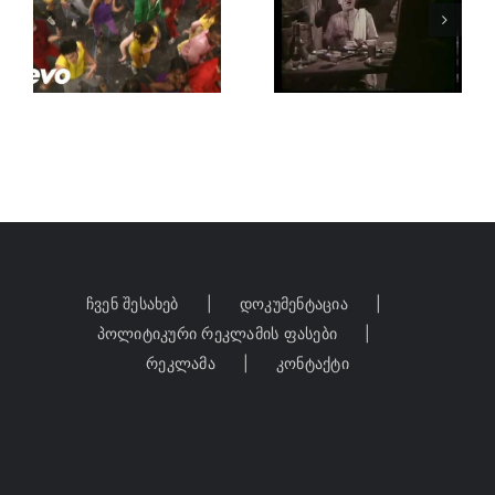
გინახავს
Cat Power
ვეღარ
–
”
ნახავ
Wonderwal
“სულიკო“
ჩვენ შესახებ
დოკუმენტაცია
პოლიტიკური რეკლამის ფასები
რეკლამა
კონტაქტი