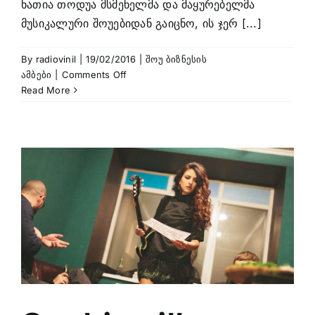
ნათია თოდუა მსმენელმა და მაყურებელმა
მუსიკალური შოუებიდან გაიცნო, ის ჯერ [...]
By
radiovinil
|
19/02/2016
|
შოუ ბიზნესის
on
ამბები
|
Comments Off
ძალიან
Read More
მიყვარს
ჯენის
ჯოპლინი
და
რომ
არა
„მაგთიფანი“
ალბათ
მთელი
ცხოვრება
ბიონსეს
მოვუსმენდი