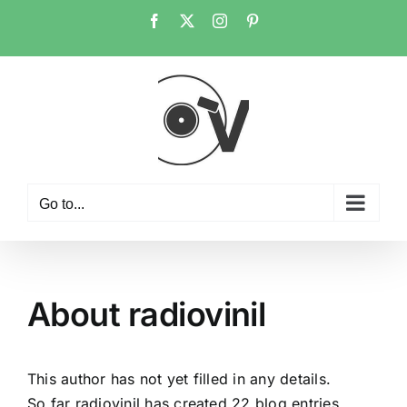
Skip
Facebook
X
Instagram
Pinterest
to
content
Go to...
About
radiovinil
This author has not yet filled in any details.
So far radiovinil has created 22 blog entries.