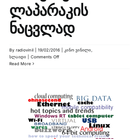
ლაპარაკის
ნაცვლად
By
radiovinil
|
19/02/2016
|
კინო ვინილი
,
on
სლაიდი
|
Comments Off
Amelie
Read More
Soundtrack
”
რადიო
”ვინილი”
99.7
fm
მუსიკა
ლაპარაკის
ნაცვლად