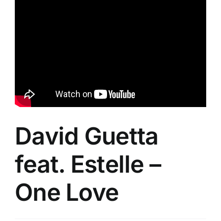
don’t
know
what
love
is
David Guetta
feat. Estelle –
One Love