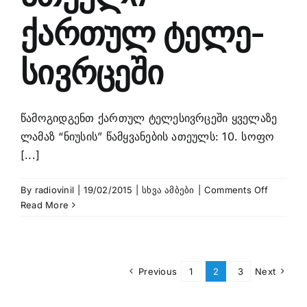
ქართულ ტელე-
სივრცეში
წამოგიდგენთ ქართულ ტელესივრცეში ყველაზე
ლამაზ “ნიუსის” წამყვანების ათეულს: 10. სოფო
[...]
on
By
radiovinil
|
19/02/2015
|
სხვა ამბები
|
Comments Off
ყველაზე
Read More
ლამაზი
წამყვანე
ათეული
ქართულ
Previous
1
2
3
Next
ტელე-
სივრცეშ