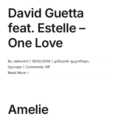
David Guetta
feat. Estelle –
One Love
By
radiovinil
|
19/02/2016
|
ვინილის ფავორიტი
,
on
სლაიდი
|
Comments Off
David
Read More
Guetta
feat.
Estelle
–
One
Amelie
Love