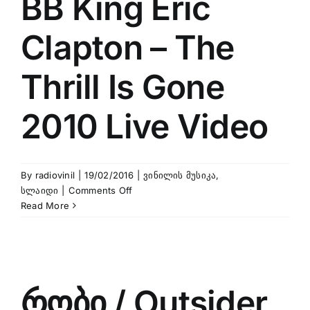
BB King Eric
Clapton – The
Thrill Is Gone
2010 Live Video
By
radiovinil
|
19/02/2016
|
ვინილის მუსიკა
,
on
სლაიდი
|
Comments Off
BB
Read More
King
Eric
Clapton
–
The
რობი / Outsider
Thrill