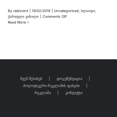
By
radiovinil
|
19/02/2016
|
Uncategorised
,
სლაიდი
,
on
ქართული ვინილი
|
Comments Off
რობი
Read More
/
Outsider
–
აღმოსავლური
ტანგო
ჩვენ შესახებ
დოკუმენტაცია
პოლიტიკური რეკლამის ფასები
რეკლამა
კონტაქტი