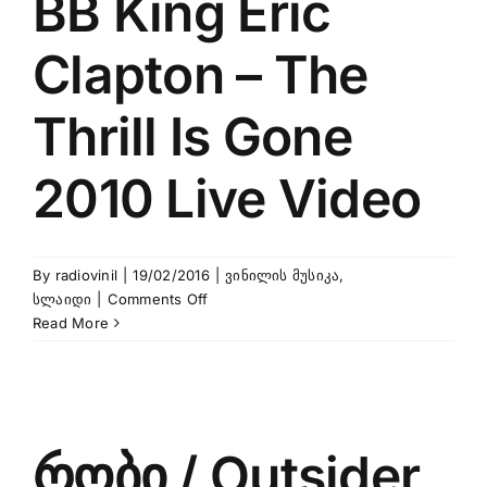
BB King Eric
Clapton – The
Thrill Is Gone
2010 Live Video
By
radiovinil
|
19/02/2016
|
ვინილის მუსიკა
,
on
სლაიდი
|
Comments Off
BB
Read More
King
Eric
Clapton
–
The
რობი / Outsider
Thrill