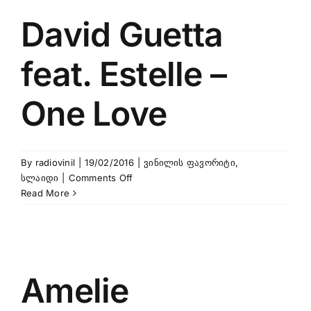
David Guetta
feat. Estelle –
One Love
By
radiovinil
|
19/02/2016
|
ვინილის ფავორიტი
,
on
სლაიდი
|
Comments Off
David
Read More
Guetta
feat.
Estelle
–
One
Amelie
Love