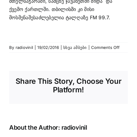
მთელსაჭარაში, სამცხე ჯავახეთში შიდა და
ქვემო ქართლში. თბილისში კი მისი
მოსმენაშესაძლებელია ტალღაზე FM 99.7.
on
By
radiovinil
|
19/02/2016
|
სხვა ამბები
|
Comments Off
რადიო
‘’ვინილი’
და
ერთ
Share This Story, Choose Your
წელში
ოთხჯერ
Platform!
გაზრდი
რეიტინგ
About the Author:
radiovinil