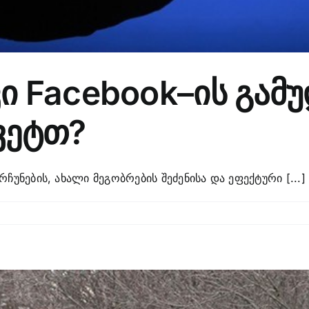
კი Facebook–ის გამ
ვეტთ?
ჩუნების, ახალი მეგობრების შეძენისა და ეფექტური [...]
n
ა
ხდება,
კი
cebook–
მუდმებით