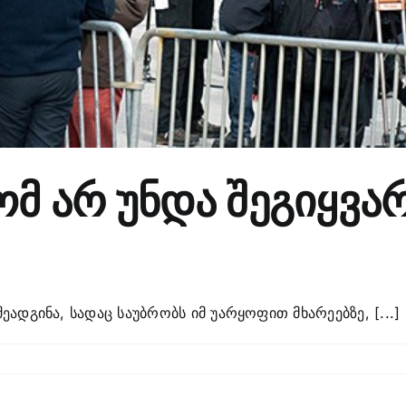
ტომ არ უნდა შეგიყვ
ეადგინა, სადაც საუბრობს იმ უარყოფით მხარეებზე, [...]
n
ზეზი