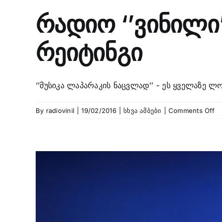
რადიო ‘’ვინილი
რეიტინგი
‘’მუსიკა ლაპარაკის ნაცვლად’’ - ეს ყველაზე 
o
By
radiovinil
|
19/02/2016
|
სხვა ამბები
|
Comments Off
რ
‘’
დ
ე
წ
ო
გ
რე